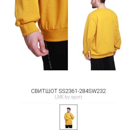
СВИТШОТ SS2361-284SW232
LME by sport