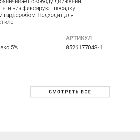
граничивает свободу движений.
ты и низ фиксируют посадку.
м гардеробом. Подходит для
стиле.
АРТИКУЛ
декс 5%
852617704S-1
СМОТРЕТЬ ВСЕ