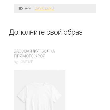
Длина шагового(внутреннего)шва: 74 см
Параметры модели: 169/75/58/89 см
теги:
BASIC ECRU
Дополните свой образ
БАЗОВАЯ ФУТБОЛКА
ПРЯМОГО КРОЯ
by LOVE ME