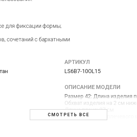
ке для фиксации формы;
в, сочетаний с бархатными
АРТИКУЛ
тан
LS6B7-10OL15
ОПИСАНИЕ МОДЕЛИ
Размер 42: Длина изделия п
Обхват изделия на 2 см ниж
Длина плеча: 27 см
СМОТРЕТЬ ВСЕ
Длина рукава от плечевого 
Размер 44: Длина изделия п
Обхват изделия на 2 см ниж
Длина плеча: 29 см