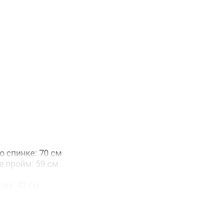
о спинке: 70 см
е пройм: 59 см
шва: 42 см
о спинке: 70 см
е пройм: 62 см