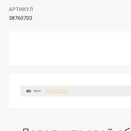
АРТИКУЛ
38760703
теги:
БАЗА PUMA