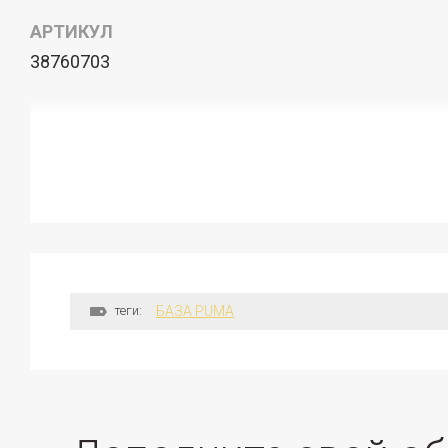
АРТИКУЛ
38760703
теги:
БАЗА PUMA