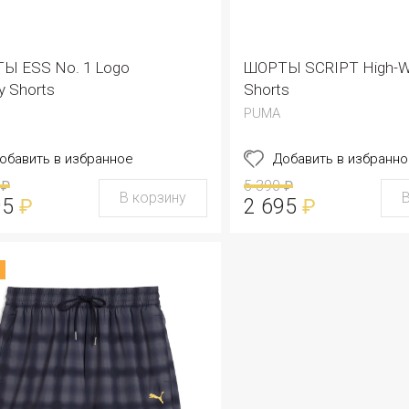
Ы ESS No. 1 Logo
ШОРТЫ SCRIPT High-W
y Shorts
Shorts
PUMA
обавить в избранное
Добавить в избранно
5 390
₽
₽
В корзину
95
2 695
₽
₽