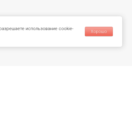
 разрешаете использование cookie-
Хорошо
Подпишитесь !
Будьте в курсе акций и новинок
нашего магазина