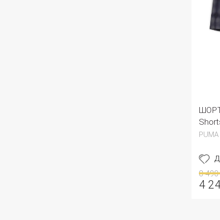
ШОРТ
Short
PUMA
Д
8 490
4 2