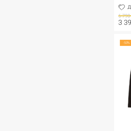
Д
6 790
3 3
-50%