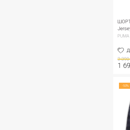
ШОРТ
Jerse
PUMA
Д
3 390
1 6
-50%